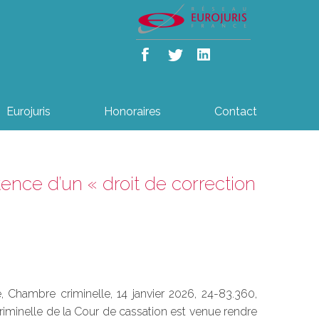
Eurojuris
Honoraires
Contact
ence d’un « droit de correction
, Chambre criminelle, 14 janvier 2026, 24-83.360,
criminelle de la Cour de cassation est venue rendre