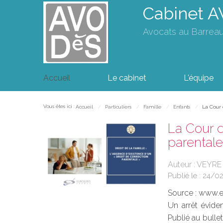
Cabinet 
Avocats au Barrea
Accueil
Le cabinet
L'équipe
Vous êtes ici :
Accueil
Particuliers
Famille
Enfants
La Cour 
La Cour d
parentale
Auteur : VEYRE
Publié le :
24/0
Source :
www.eu
Un arrêt évide
Publié au bulle