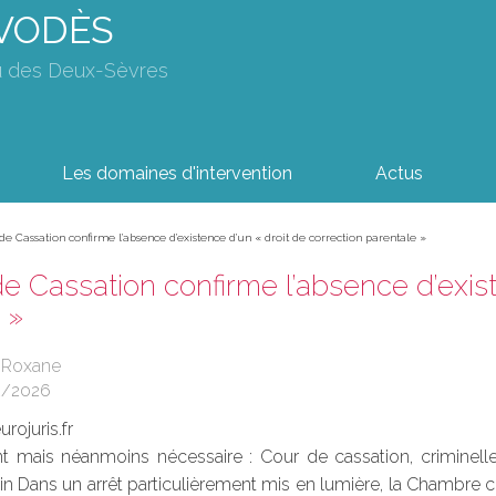
AVODÈS
u des Deux-Sèvres
Les domaines d'intervention
Actus
de Cassation confirme l’absence d’existence d’un « droit de correction parentale »
e Cassation confirme l’absence d’exist
 »
 Roxane
2/2026
rojuris.fr
nt mais néanmoins nécessaire : Cour de cassation, criminelle
tin Dans un arrêt particulièrement mis en lumière, la Chambre 