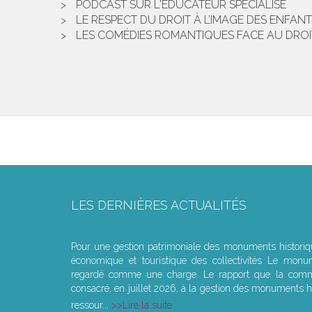
PODCAST SUR L'ÉDUCATEUR SPÉCIALISÉ
LE RESPECT DU DROIT À L’IMAGE DES ENFANTS
LES COMÉDIES ROMANTIQUES FACE AU DROI
LES DERNIÈRES ACTUALITÉS
Le joug léger des monuments historiques
Pour une gestion patrimoniale des monuments histori
économique et touristique des collectivités Le monu
regardé comme une charge. Le rapport que la commi
consacré, en juillet 2026, à la gestion des monuments hi
ressour...
Lire la suite