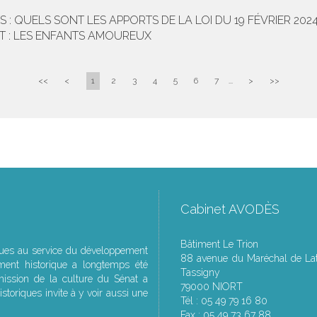
 : QUELS SONT LES APPORTS DE LA LOI DU 19 FÉVRIER 2024
T : LES ENFANTS AMOUREUX
<<
<
1
2
3
4
5
6
7
...
>
>>
Cabinet AVODÈS
Bâtiment Le Trion
ques au service du développement
88 avenue du Maréchal de Lat
ment historique a longtemps été
Tassigny
ssion de la culture du Sénat a
79000 NIORT
storiques invite à y voir aussi une
Tél : 05 49 79 16 80
Fax : 05 49 73 67 88