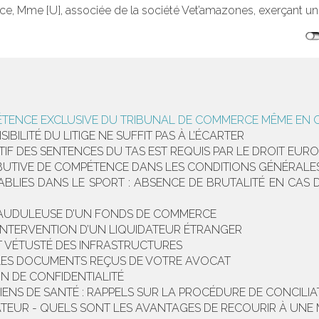
èce, Mme [U], associée de la société Vet’amazones, exerçant une 
TENCE EXCLUSIVE DU TRIBUNAL DE COMMERCE MÊME EN CAS
SIBILITÉ DU LITIGE NE SUFFIT PAS À L’ÉCARTER
TIF DES SENTENCES DU TAS EST REQUIS PAR LE DROIT EUR
RIBUTIVE DE COMPÉTENCE DANS LES CONDITIONS GÉNÉRALES
BLIES DANS LE SPORT : ABSENCE DE BRUTALITÉ EN CAS D
FRAUDULEUSE D’UN FONDS DE COMMERCE
 INTERVENTION D’UN LIQUIDATEUR ÉTRANGER
T VÉTUSTÉ DES INFRASTRUCTURES
 LES DOCUMENTS REÇUS DE VOTRE AVOCAT
N DE CONFIDENTIALITÉ
ENS DE SANTÉ : RAPPELS SUR LA PROCÉDURE DE CONCILIA
TEUR - QUELS SONT LES AVANTAGES DE RECOURIR À UNE 