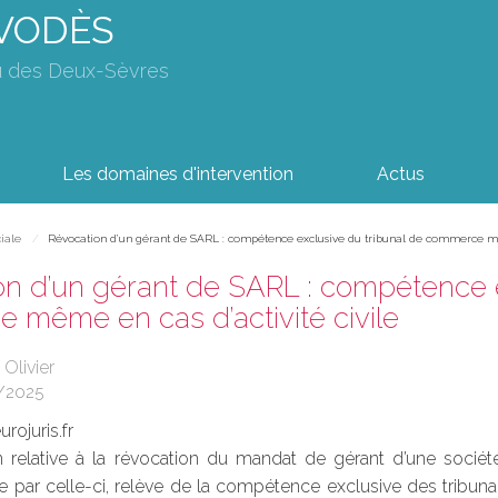
AVODÈS
u des Deux-Sèvres
Les domaines d'intervention
Actus
iale
Révocation d’un gérant de SARL : compétence exclusive du tribunal de commerce mêm
n d’un gérant de SARL : compétence e
 même en cas d’activité civile
 Olivier
/2025
rojuris.fr
n relative à la révocation du mandat de gérant d’une société
rcée par celle-ci, relève de la compétence exclusive des trib