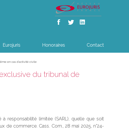
Eurojuris
Honoraires
Contact
e en cas d’activité civile
xclusive du tribunal de
 à responsabilité limitée (SARL), quelle que soit
unaux de commerce. Cass. Com., 28 mai 2025, n°24-