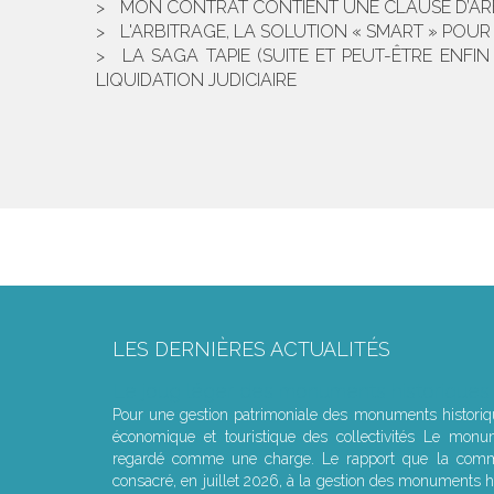
MON CONTRAT CONTIENT UNE CLAUSE D’ARBI
L'ARBITRAGE, LA SOLUTION « SMART » POUR 
LA SAGA TAPIE (SUITE ET PEUT-ÊTRE ENF
LIQUIDATION JUDICIAIRE
LES DERNIÈRES ACTUALITÉS
Le joug léger des monuments historiques
Pour une gestion patrimoniale des monuments histori
économique et touristique des collectivités Le monu
regardé comme une charge. Le rapport que la commi
consacré, en juillet 2026, à la gestion des monuments hi