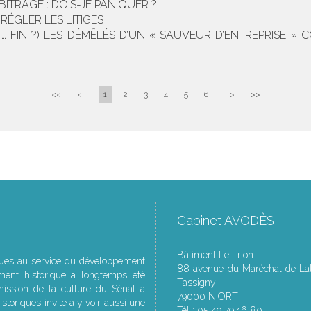
TRAGE : DOIS-JE PANIQUER ?
RÉGLER LES LITIGES
IN … FIN ?) LES DÉMÊLÉS D’UN « SAUVEUR D’ENTREPRISE
<<
<
1
2
3
4
5
6
>
>>
Cabinet AVODÈS
Bâtiment Le Trion
ques au service du développement
88 avenue du Maréchal de Lat
ment historique a longtemps été
Tassigny
ssion de la culture du Sénat a
79000 NIORT
storiques invite à y voir aussi une
Tél : 05 49 79 16 80