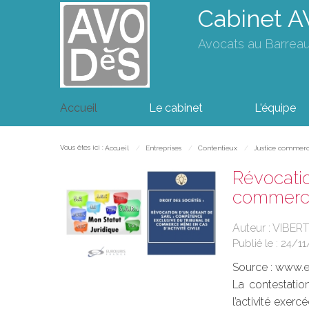
Cabinet 
Avocats au Barrea
Accueil
Le cabinet
L'équipe
Vous êtes ici :
Accueil
Entreprises
Contentieux
Justice commerc
Révocatio
commerce
Auteur : VIBERT
Publié le :
24/11
Source :
www.eu
La contestatio
l’activité exe