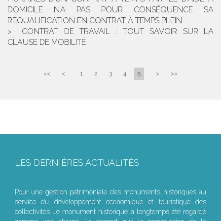
DOMICILE N’A PAS POUR CONSÉQUENCE SA
REQUALIFICATION EN CONTRAT À TEMPS PLEIN
CONTRAT DE TRAVAIL : TOUT SAVOIR SUR LA
CLAUSE DE MOBILITÉ
<<
<
1
2
3
4
5
>
>>
LES DERNIÈRES ACTUALITÉS
Le joug léger des monuments historiques
Pour une gestion patrimoniale des monuments historiques au
service du développement économique et touristique des
collectivités Le monument historique a longtemps été regardé