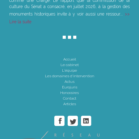
comme une charge. Le rapport que la commission de la
culture du Sénat a consacré, en juillet 2026, à la gestion des
monuments historiques invite à y voir aussi une ressour...
Lire la suite
Accueil
Le cabinet
L'équipe
Les domaines d'intervention
Actus
Eurojuris
Honoraires
Contact
Articles