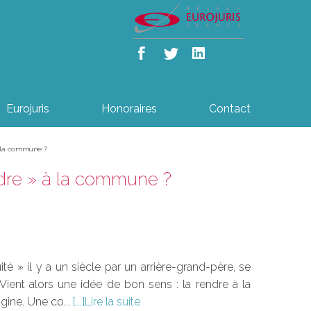
Eurojuris
Honoraires
Contact
à la commune ?
ndre » à la commune ?
té » il y a un siècle par un arrière-grand-père, se
Vient alors une idée de bon sens : la rendre à la
gine. Une co...
Lire la suite