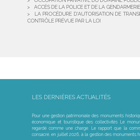
OCCUPATION PRIVATIVE DU DOMAINE PUBLIC
ACCÈS DE LA POLICE ET DE LA GENDARMERI
LA PROCÉDURE D'AUTORISATION DE TRANS
CONTRÔLE PRÉVUE PAR LA LOI
LES DERNIÈRES ACTUALITÉS
Le joug léger des monuments historiques
Pour une gestion patrimoniale des monuments histori
économique et touristique des collectivités Le monu
regardé comme une charge. Le rapport que la commi
consacré, en juillet 2026, à la gestion des monuments hi