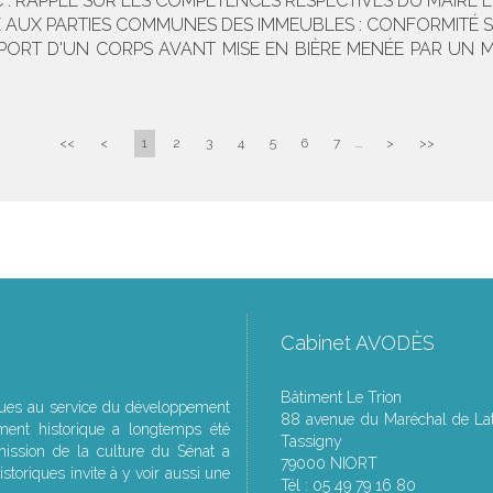
 : RAPPEL SUR LES COMPÉTENCES RESPECTIVES DU MAIRE E
E AUX PARTIES COMMUNES DES IMMEUBLES : CONFORMITÉ 
PORT D'UN CORPS AVANT MISE EN BIÈRE MENÉE PAR UN 
<<
<
1
2
3
4
5
6
7
...
>
>>
Cabinet AVODÈS
Bâtiment Le Trion
ques au service du développement
88 avenue du Maréchal de Lat
ment historique a longtemps été
Tassigny
ssion de la culture du Sénat a
79000 NIORT
storiques invite à y voir aussi une
Tél : 05 49 79 16 80