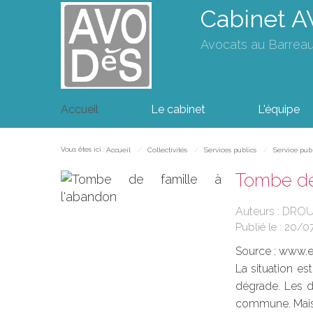
Cabinet 
Avocats au Barrea
Accueil
Le cabinet
L'équipe
Vous êtes ici :
Accueil
Collectivités
Services publics
Service pub
Tombe de 
Auteurs : DROU
Publié le :
20/0
Source :
www.eu
La situation es
dégrade. Les d
commune. Mais l