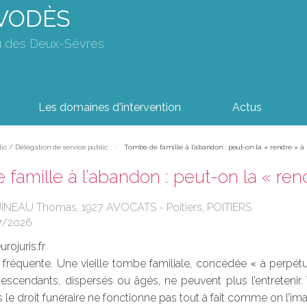
AVODÈS
u des Deux-Sèvres
Les domaines d'intervention
Actus
lic / Délégation de service public
Tombe de famille à l’abandon : peut-on la « rendre » 
famille à l’abandon : peut-on la « re
INEAU Thomas, 1927 AVOCATS - Poitiers, POITIERS
7/2026
rojuris.fr
t fréquente. Une vieille tombe familiale, concédée « à perpétui
escendants, dispersés ou âgés, ne peuvent plus l’entretenir. 
e droit funéraire ne fonctionne pas tout à fait comme on l’ima