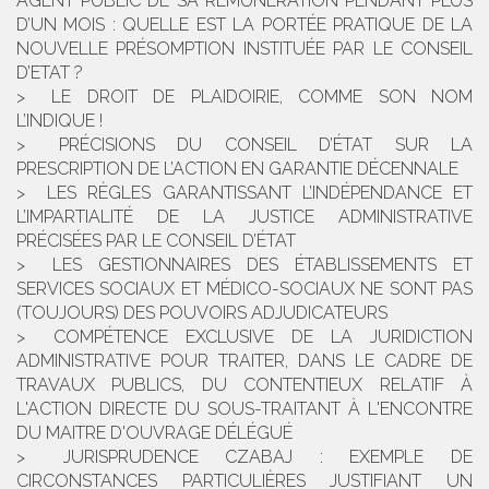
AGENT PUBLIC DE SA RÉMUNÉRATION PENDANT PLUS
D’UN MOIS : QUELLE EST LA PORTÉE PRATIQUE DE LA
NOUVELLE PRÉSOMPTION INSTITUÉE PAR LE CONSEIL
D’ETAT ?
LE DROIT DE PLAIDOIRIE, COMME SON NOM
L’INDIQUE !
PRÉCISIONS DU CONSEIL D’ÉTAT SUR LA
PRESCRIPTION DE L’ACTION EN GARANTIE DÉCENNALE
LES RÈGLES GARANTISSANT L’INDÉPENDANCE ET
L’IMPARTIALITÉ DE LA JUSTICE ADMINISTRATIVE
PRÉCISÉES PAR LE CONSEIL D’ÉTAT
LES GESTIONNAIRES DES ÉTABLISSEMENTS ET
SERVICES SOCIAUX ET MÉDICO-SOCIAUX NE SONT PAS
(TOUJOURS) DES POUVOIRS ADJUDICATEURS
COMPÉTENCE EXCLUSIVE DE LA JURIDICTION
ADMINISTRATIVE POUR TRAITER, DANS LE CADRE DE
TRAVAUX PUBLICS, DU CONTENTIEUX RELATIF À
L'ACTION DIRECTE DU SOUS-TRAITANT À L'ENCONTRE
DU MAITRE D'OUVRAGE DÉLÉGUÉ
JURISPRUDENCE CZABAJ : EXEMPLE DE
CIRCONSTANCES PARTICULIÈRES JUSTIFIANT UN