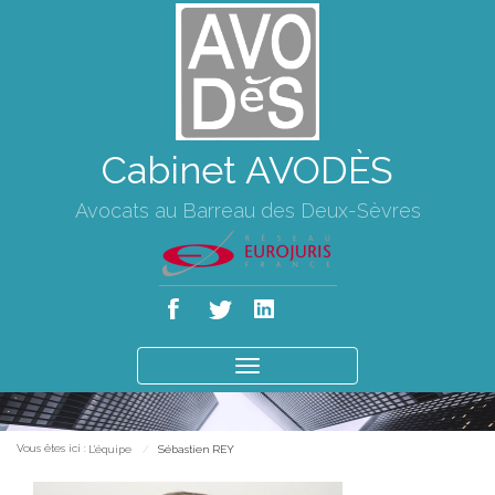
Cabinet AVODÈS
Avocats au Barreau des Deux-Sèvres
Ouvrir
le
menu
Vous êtes ici :
L'équipe
Sébastien REY